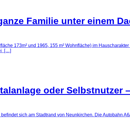
ganze Familie unter einem D
läche 173m² und 1965, 155 m² Wohnfläche) im Hauscharakter u
ei […]
alanlage oder Selbstnutzer – 
efindet sich am Stadtrand von Neunkirchen. Die Autobahn A6/A